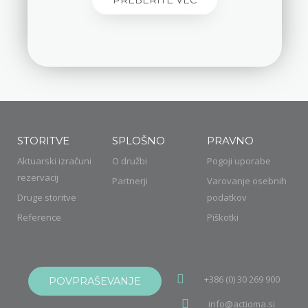
PREBERITE VEČ
STORITVE
SPLOŠNO
PRAVNO
Aktuarski izračuni
O družbi
Pogoji uporabe
rezervacij
Partnerji
Varovanje osebnih
Druge storitve
podatkov
Reference
Piškotki
+386 (0) 30 269 900
POVPRAŠEVANJE
info@actioma.si