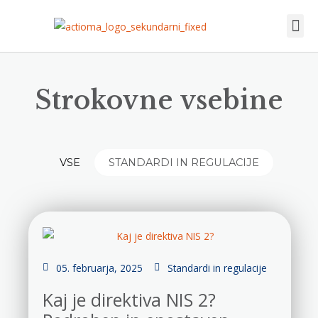
Skip
to
content
Akt
Dru
Na
Str
Strokovne vsebine
VSE
STANDARDI IN REGULACIJE
05. februarja, 2025
Standardi in regulacije
Kaj je direktiva NIS 2?